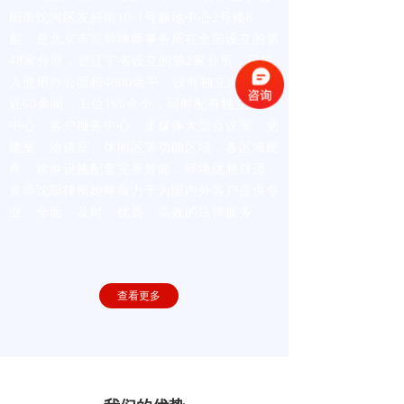
阳市沈河区友好街10-1号新地中心2号楼8
层，是北京市京师律师事务所在全国设立的第
48家分所，是辽宁省设立的第2家分所，已投
入使用办公面积4000余平，设有独立办公室
近60余间、工位160余个，同时配有独立运营
中心、客户服务中心、多媒体大型会议室、党
建室、洽谈室、休闲区等功能区域，各区域硬
件、软件设施配套完善智能，环境优雅舒适。
京师沈阳律所始终致力于为国内外客户提供专
业、全面、及时、优质、高效的法律服务。
查看更多